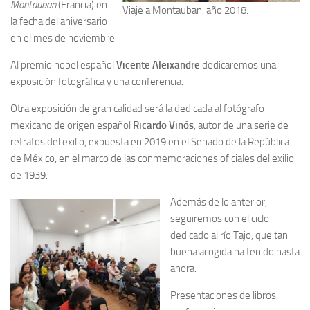
Montauban
(Francia) en
Archivo histórico
Viaje a Montauban, año 2018.
la fecha del aniversario
Archivo
en el mes de noviembre.
Archivo Documental
Al premio nobel español
Vicente Aleixandre
dedicaremos una
Biografía
exposición fotográfica y una conferencia.
Cronología fundamental de Manuel Azaña
Otra exposición de gran calidad será la dedicada al fotógrafo
Artículos sobre Manuel Azaña
mexicano de origen español
Ricardo Vinós
, autor de una serie de
retratos del exilio, expuesta en 2019 en el Senado de la República
Ochenta años sin Manuel Azaña
de México, en el marco de las conmemoraciones oficiales del exilio
Bibliografías
de 1939.
Biblioteca
Además de lo anterior,
Catálogo Biblioteca
seguiremos con el ciclo
dedicado al río Tajo, que tan
Catálogo Hemeroteca
buena acogida ha tenido hasta
Fondo Mario J. Bonilla
ahora.
Biblioteca-Novedades
Presentaciones de libros,
Publicaciones destacadas de nuestra hemeroteca