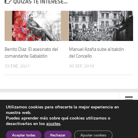
QUIZÁS TE INTERESE...
Benito Díaz: El asesinato del
Manuel Azaña sube al balcón
comandante Gabaldón
del Concello
25 ENE, 2021
30 SEP, 2019
Utilizamos cookies para ofrecerte la mejor experiencia en
nuestra web.
Contacto
Puedes aprender más sobre qué cookies utilizamos o
desactivarlas en los
ajustes
.
Colabora
Asociación Manuel Azaña © 2020 - Todos los derechos reservados
Aceptar todas
Rechazar
Ajustar cookies
Aviso Legal