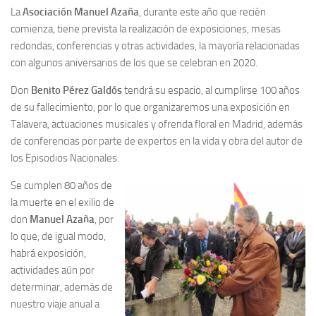
La
Asociación Manuel Azaña
, durante este año que recién
Contacto
comienza, tiene prevista la realización de exposiciones, mesas
redondas, conferencias y otras actividades, la mayoría relacionadas
Memoria Histórica
con algunos aniversarios de los que se celebran en 2020.
Investigación previa de la represión en Talavera de la Reina (1937-
1947).
Don
Benito Pérez Galdós
tendrá su espacio, al cumplirse 100 años
de su fallecimiento, por lo que organizaremos una exposición en
Informe Represión en Toledo 1936-1947 | Buscador
Talavera, actuaciones musicales y ofrenda floral en Madrid, además
Informe de la fosa de abril de 1939 de Tembleque
de conferencias por parte de expertos en la vida y obra del autor de
Enciclopedia Republicana
los Episodios Nacionales.
Militantes históricos IR
Se cumplen 80 años de
la muerte en el exilio de
Personajes republicanos
don
Manuel Azaña
, por
Izquierda Republicana. Agrupaciones y Militantes (1934-1939)
lo que, de igual modo,
Izquierda Republicana. Navarra
habrá exposición,
actividades aún por
Izquierda Republicana. Galicia
determinar, además de
Textos esenciales del republicanismo
nuestro viaje anual a