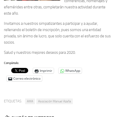
conferencias, homenajes y
efemérides entre otras, completarán nuestra actividad durante
Noticias
este año.
Tienda
Invitamos a nuestros simpatizantes a participar y a ayudar,
rellenando el boletín de inscripción, pues somos una entidad
privada, sin ánimo de lucro, que solo cuenta con el esfuerzo de sus
socios.
Salud y nuestros mejores deseos para 2020.
Compártelo:
Imprimir
WhatsApp
Correo electrónico
ETIQUETAS:
AMA
Asociación Manuel Azaña