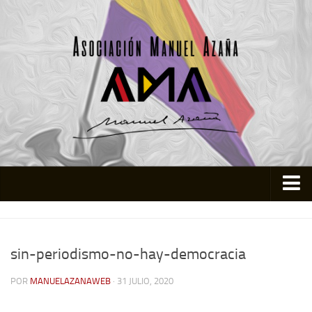
Inicio
Asociación
sin-periodismo-no-hay-democracia
Quienes somos
POR
MANUELAZANAWEB
· 31 JULIO, 2020
Actividades
Colabora