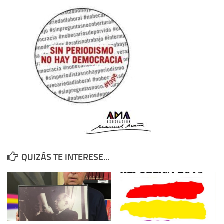
Contacto
Memoria Histórica
Investigación previa de la represión en Talavera de la Reina (1937-
1947).
Informe Represión en Toledo 1936-1947 | Buscador
Informe de la fosa de abril de 1939 de Tembleque
Enciclopedia Republicana
Militantes históricos IR
Personajes republicanos
QUIZÁS TE INTERESE...
Izquierda Republicana. Agrupaciones y Militantes (1934-1939)
Izquierda Republicana. Navarra
Izquierda Republicana. Galicia
Textos esenciales del republicanismo