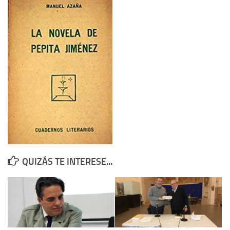
Contacto
Memoria Histórica
Investigación previa de la represión en Talavera de la Reina (1937-
1947).
Informe Represión en Toledo 1936-1947 | Buscador
Informe de la fosa de abril de 1939 de Tembleque
Enciclopedia Republicana
Militantes históricos IR
Personajes republicanos
QUIZÁS TE INTERESE...
Izquierda Republicana. Agrupaciones y Militantes (1934-1939)
Izquierda Republicana. Navarra
Izquierda Republicana. Galicia
Textos esenciales del republicanismo