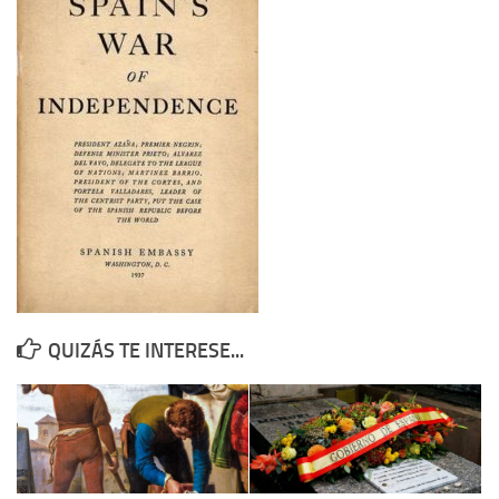
Contacto
Memoria Histórica
Investigación previa de la represión en Talavera de la Reina (1937-
1947).
Informe Represión en Toledo 1936-1947 | Buscador
Informe de la fosa de abril de 1939 de Tembleque
Enciclopedia Republicana
Militantes históricos IR
Personajes republicanos
QUIZÁS TE INTERESE...
Izquierda Republicana. Agrupaciones y Militantes (1934-1939)
Izquierda Republicana. Navarra
Izquierda Republicana. Galicia
Textos esenciales del republicanismo