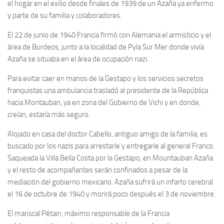
el hogar en el exilio desde finales de 1939 de un Azaña ya enfermo
y parte de su familia y colaboradores.
Noticias
Tienda
El 22 de junio de 1940 Francia firmó con Alemania el armisticio y el
área de Burdeos, junto a la localidad de Pyla Sur Mer donde vivía
Azaña se situaba en el área de ocupación nazi.
Para evitar caer en manos de la Gestapo y los servicios secretos
franquistas una ambulancia trasladó al presidente de la República
hacia Montauban, ya en zona del Gobierno de Vichi y en donde,
creían, estaría más seguro.
Alojado en casa del doctor Cabello, antiguo amigo de la familia, es
buscado por los nazis para arrestarle y entregarle al general Franco.
Saqueada la Villa Bella Costa por la Gestapo, en Mountauban Azaña
y el resto de acompañantes serán confinados a pesar de la
mediación del gobierno mexicano. Azaña sufrirá un infarto cerebral
el 16 de octubre de 1940 y morirá poco después el 3 de noviembre.
El mariscal Pétain, máximo responsable de la Francia