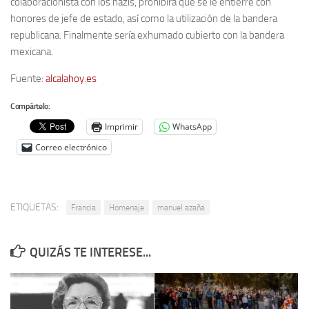
colaboracionista con los nazis, prohibirá que se le entierre con
honores de jefe de estado, así como la utilización de la bandera
republicana. Finalmente sería exhumado cubierto con la bandera
mexicana.
Fuente:
alcalahoy.es
Compártelo:
Imprimir
WhatsApp
Correo electrónico
ETIQUETAS:
Francia
Homenaje
manuel azaña
QUIZÁS TE INTERESE...