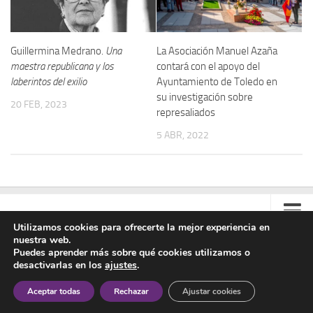
Guillermina Medrano.
Una
La Asociación Manuel Azaña
maestra republicana y los
contará con el apoyo del
laberintos del exilio
Ayuntamiento de Toledo en
su investigación sobre
20 FEB, 2023
represaliados
5 ABR, 2022
Utilizamos cookies para ofrecerte la mejor experiencia en
nuestra web.
Contacto
Puedes aprender más sobre qué cookies utilizamos o
desactivarlas en los
ajustes
.
Colabora
Asociación Manuel Azaña © 2020 - Todos los derechos reservados
Aceptar todas
Rechazar
Ajustar cookies
Aviso Legal