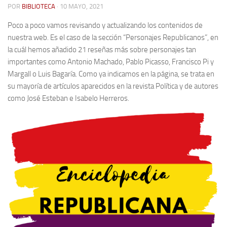
POR
BIBLIOTECA
· 10 MAYO, 2021
Contacto
Poco a poco vamos revisando y actualizando los contenidos de
Memoria Histórica
nuestra web. Es el caso de la sección “Personajes Republicanos”, en
la cuál hemos añadido 21 reseñas más sobre personajes tan
Investigación previa de la represión en Talavera de la Reina (1937-
importantes como Antonio Machado, Pablo Picasso, Francisco Pi y
1947).
Margall o Luis Bagaría. Como ya indicamos en la página, se trata en
Informe Represión en Toledo 1936-1947 | Buscador
su mayoría de artículos aparecidos en la revista Política y de autores
Informe de la fosa de abril de 1939 de Tembleque
como José Esteban e Isabelo Herreros.
Enciclopedia Republicana
Militantes históricos IR
Personajes republicanos
Izquierda Republicana. Agrupaciones y Militantes (1934-1939)
Izquierda Republicana. Navarra
Izquierda Republicana. Galicia
Textos esenciales del republicanismo