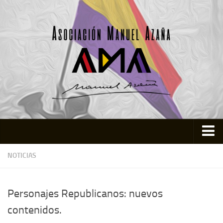
Inicio
NOTICIAS
Asociación
Quienes somos
Personajes Republicanos: nuevos
Actividades
contenidos.
Colabora