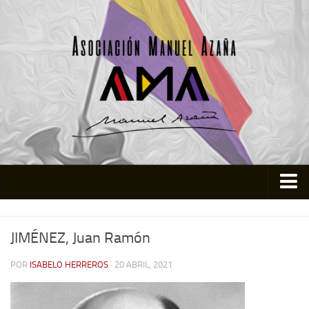
Inicio
JIMÉNEZ, Juan Ramón
Asociación
Quienes somos
POR
ISABELO HERREROS
· 20 ABRIL, 2021
Actividades
Colabora