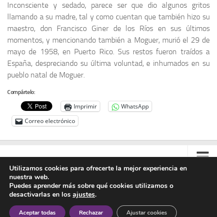
Inconsciente y sedado, parece ser que dio algunos gritos
llamando a su madre, tal y como cuentan que también hizo su
maestro, don Francisco Giner de los Ríos en sus últimos
momentos, y mencionando también a Moguer, murió el 29 de
mayo de 1958, en Puerto Rico. Sus restos fueron traídos a
España, despreciando su última voluntad, e inhumados en su
pueblo natal de Moguer.
Compártelo:
Imprimir
WhatsApp
Correo electrónico
Utilizamos cookies para ofrecerte la mejor experiencia en
nuestra web.
Contacto
Puedes aprender más sobre qué cookies utilizamos o
desactivarlas en los
ajustes
.
Colabora
Asociación Manuel Azaña © 2020 - Todos los derechos reservados
Aceptar todas
Rechazar
Ajustar cookies
Aviso Legal