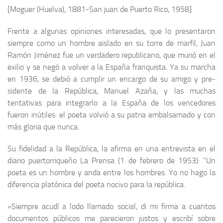
Archivo histórico
[Moguer (Huelva), 1881-San juan de Puerto Rico, 1958]
Archivo
Frente a algunas opiniones interesadas, que lo presentaron
Archivo Documental
siempre como un hombre aislado en su torre de marfil, Juan
Ramón Jiménez fue un verdadero republicano, que murió en el
Biografía
exilio y se negó a volver a la España franquista. Ya su marcha
Cronología fundamental de Manuel Azaña
en 1936, se debió a cumplir un encargo de su amigo y pre­
Artículos sobre Manuel Azaña
sidente de la República, Manuel Azaña, y las muchas
tentativas para integrarlo a la España de los vencedores
Ochenta años sin Manuel Azaña
fueron inútiles: el poeta volvió a su patria embalsamado y con
Bibliografías
más gloria que nunca.
Biblioteca
Su fidelidad a la República, la afirma en una entrevista en el
Catálogo Biblioteca
diario puertorriqueño La Prensa (1 de febrero de 1953): "Un
poeta es un hombre y anda entre los hombres. Yo no hago la
Catálogo Hemeroteca
dife­rencia platónica del poeta nocivo para la república.
Fondo Mario J. Bonilla
Biblioteca-Novedades
»Siempre acudí a lodo llamado social, di mi firma a cuantos
documentos públicos me parecieron justos y escribí sobre
Publicaciones destacadas de nuestra hemeroteca