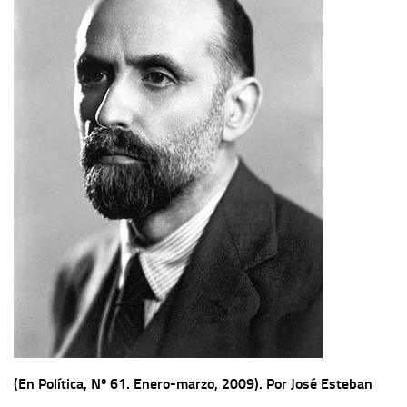
Contacto
Memoria Histórica
Investigación previa de la represión en Talavera de la Reina (1937-
1947).
Informe Represión en Toledo 1936-1947 | Buscador
Informe de la fosa de abril de 1939 de Tembleque
Enciclopedia Republicana
Militantes históricos IR
Personajes republicanos
Izquierda Republicana. Agrupaciones y Militantes (1934-1939)
Izquierda Republicana. Navarra
Izquierda Republicana. Galicia
(En Política, Nº 61. Enero-marzo, 2009). Por José Esteban
Textos esenciales del republicanismo