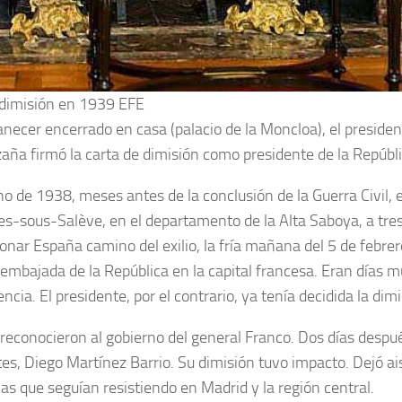
u dimisión en 1939 EFE
necer encerrado en casa (palacio de la Moncloa), el preside
zaña firmó la carta de dimisión como presidente de la Repúbli
ano de 1938, meses antes de la conclusión de la Guerra Civil, 
ges-sous-Salève, en el departamento de la Alta Saboya, a tre
nar España camino del exilio, la fría mañana del 5 de febrer
 embajada de la República en la capital francesa. Eran días m
cia. El presidente, por el contrario, ya tenía decidida la dim
a reconocieron al gobierno del general Franco. Dos días despu
tes, Diego Martínez Barrio. Su dimisión tuvo impacto. Dejó ai
s que seguían resistiendo en Madrid y la región central.