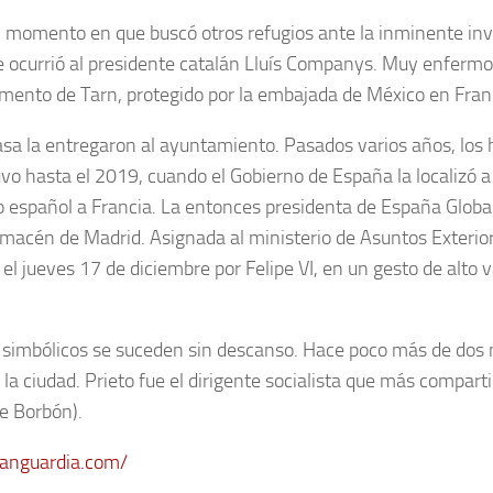
momento en que buscó otros refugios ante la inminente invas
e ocurrió al presidente catalán Lluís Companys. Muy enfermo
ento de Tarn, protegido por la embajada de México en Franc
asa la entregaron al ayuntamiento. Pasados varios años, los 
uvo hasta el 2019, cuando el Gobierno de España la localizó a
o español a Francia. La entonces presidenta de España Global,
macén de Madrid. Asignada al ministerio de Asuntos Exterior
l jueves 17 de diciembre por Felipe VI, en un gesto de alto va
simbólicos se suceden sin descanso. Hace poco más de dos m
 la ciudad. Prieto fue el dirigente socialista que más compar
e Borbón).
anguardia.com/