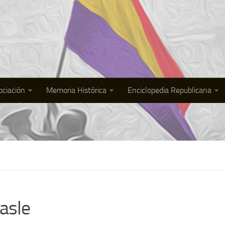
ociación
Memoria Histórica
Enciclopedia Republicana
asle