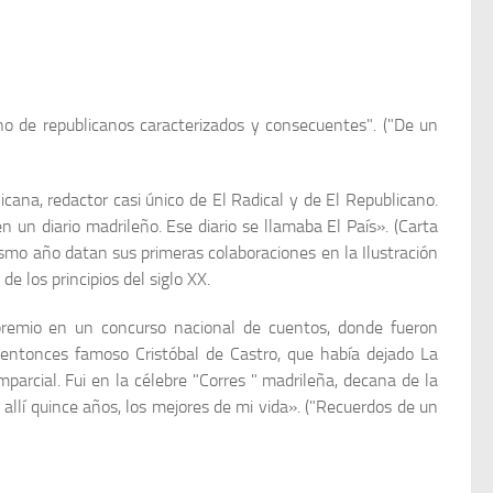
no de republicanos caracterizados y consecuentes". ("De un
ana, redactor casi único de El Radical y de El Repu­blicano.
en un diario madrileño. Ese diario se llamaba El País». (Carta
o año datan sus primeras colaboracio­nes en la Ilustración
e los principios del siglo XX.
remio en un concurso nacional de cuentos, donde fue­ron
 entonces famoso Cristóbal de Castro, que había dejado La
parcial. Fui en la célebre "Corres " madri­leña, decana de la
e allí quince años, los mejores de mi vida». ("Recuerdos de un