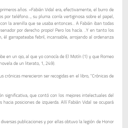
meros años. «Fabián Vidal era, efectivamente, el burro de
por teléfono..., su pluma corría vertiginosa sobre el papel,
 con la arenilla que se usaba entonces... A Fabián iban todas
a senador por derecho propio! Pero los hacía. ..Y en tanto los
 él garrapateaba febril, incansable, arrojando al ordenanza
ube en un ojo, al que yo conocía de El Motín (1) y que Romeo
novela de un literato, 1, 249).
us crónicas merecieron ser recogidas en el libro, "Crónicas de
n significativa, que contó con los mejores intelectuales del
hacia posiciones de izquierda. Allí Fabián Vidal se ocupará
diversas publicaciones y por ellas obtuvo la legión de Honor