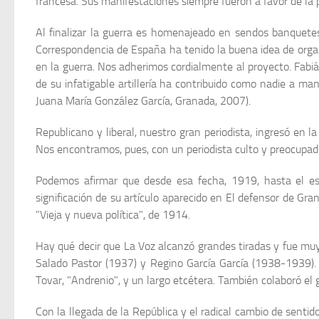
francesa. Sus manifestaciones siempre fue­ron a favor de la 
Al finalizar la guerra es homenajeado en sendos banquet
Correspondencia de España ha tenido la buena idea de organi
en la guerra. Nos adherimos cordialmente al proyecto. Fabián
de su infatigable artillería ha contribuido como nadie a ma
Juana María González García, Granada, 2007).
Republicano y liberal, nuestro gran periodista, ingresó en l
Nos encontramos, pues, con un periodista culto y preocupado 
Podemos afirmar que desde esa fecha, 1919, hasta el estal
significación de su artículo aparecido en El defensor de Gr
"Vieja y nueva política", de 1914.
Hay qué decir que La Voz alcanzó grandes tiradas y fue muy 
Salado Pastor (1937) y Regino García García (1938-1939).
Tovar, "Andrenio", y un largo etcétera. También colaboró el g
Con la llegada de la República y el radical cambio de sentido