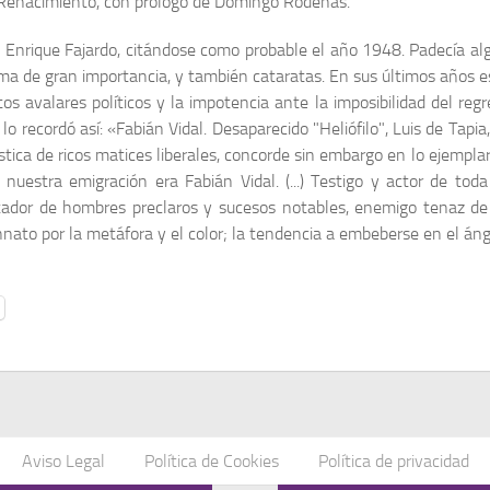
ial Renacimiento, con prólogo de Domingo Rodenas.
e Enrique Fajardo, citándose como probable el año 1948. Padecía 
sma de gran importancia, y también cataratas. En sus últimos años e
intos avalares políticos y la impotencia ante la imposibilidad del re
 lo recordó así: «Fabián Vidal. Desaparecido "Heliófilo", Luis de Ta
ica de ricos matices liberales, concorde sin embargo en lo ejemplar 
 nuestra emigración era Fabián Vidal. (...) Testigo y actor de to
ador de hombres preclaros y sucesos notables, enemigo tenaz de las 
 innato por la metáfora y el color; la tendencia a embeberse en el á
Aviso Legal
Política de Cookies
Política de privacidad