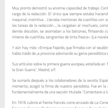
Muy pronto demostró su enorme capacidad de trabajo. Cont
carga de la redacción. El único que siempre estaba haciendo
maquinal, instintiva... Llenaba montones de cuartillas con s
las tareas de la redacción..., le cargaban el mochuelo, como 
demás discutían, se asomaban a los balcones, flirteando co
rimeros de cuartillas, sangrantes de tinta fresca». (La novela
Y aún hay más: «Enrique Fajardo, que firmaba con el seudó­n
había traído de ¡a provincia adivinando su genio periodístico 
Sus artículos sobre la primera guerra europea, estallada en 1
la Gran Guerra", Madrid, s/f.
Se sumaría después a los colaboradores de la revista España
momento, acogió la firma de nuestro periodista. Fue en la 
fundamentalmente de una sección titulada "Comentario a la
En 1916 cubrirá el frente francés como enviado de La Corres