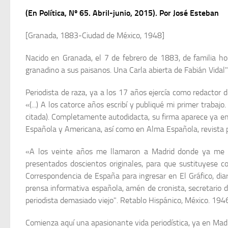
(En Política, Nº 65. Abril-junio, 2015). Por José Esteban
[Granada, 1883-Ciudad de México, 1948]
Nacido en Granada, el 7 de febrero de 1883, de familia ho
granadino a sus paisanos. Una Carla abierta de Fabián Vidal"
Periodista de raza, ya a los 17 años ejercía como redactor 
«(...) A los catorce años escribí y publiqué mi primer trabaj
citada). Completamente autodidacta, su firma aparece ya e
Española y Americana, así como en Alma Española, revista polí
«A los veinte años me llamaron a Madrid donde ya me co
presentados doscientos originales, para que sustituyese 
Correspondencia de España para ingresar en El Gráfico, diari
prensa informativa española, amén de cronista, secretario de 
periodista demasiado viejo". Retablo Hispánico, México. 1946
Comienza aquí una apasionante vida periodística, ya en Madri