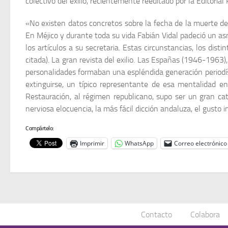
colectivo del exilio, recientemente reeditado por la Editor
«No existen datos concretos sobre la fecha de la muerte d
En Méjico y durante toda su vida Fabián Vidal padeció un a
los artículos a su secretaria. Estas circunstancias, los dist
citada). La gran revista del exilio. Las Españas (1946-1963),
personalidades formaban una espléndida generación periodíst
extinguirse, un típico representante de esa mentalidad en
Restauración, al régimen republicano, supo ser un gran cat
nerviosa elocuencia, la más fácil dicción andaluza, el gusto
Compártelo:
Imprimir
WhatsApp
Correo electrónico
Contacto
Colabora