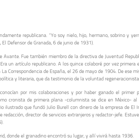
ndamente republicana. "Yo soy nielo, hijo, hermano, sobrino y yer
, El Defensor de Granada, 6 de junio de 1931).
de Avante. Fue también miembro de la directiva de Juventud Republic
o. Era un artículo republicano. A los quince colaboré por vez primera 
n La Correspondencia de España, el 26 de mayo de 1904. De ese mism
tica y literaria, que da testimonio de la voluntad regeneracionista d
nocían por mis colaboraciones y por haber ganado el primer p
como cronista de primera plana -columnista se dice en México- al
o ilustrado que fundó Julio Burell con dinero de la empresa de El Im
redacción, director de servicios extran­jeros y redactor-jefe. Estuv
).
d, donde el granadino encontró su lugar, y allí vivirá hasta 1936.