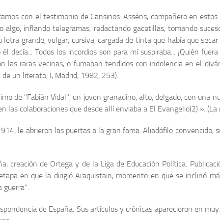
amos con el testimonio de Cansinos-Asséns, compañero en estos pri
 algo, inflando telegramas, redactando gacetillas, tomando sucesos 
u letra grande, vulgar, cursiva, cargada de tinta que había que secar
él decía... Todos los incordios son para mí suspiraba... ¡Quién fuer
n las raras vecinas, o fumaban tendidos con indolencia en el diván,
 de un literato, I, Madrid, 1982, 253).
imo de "Fabián Vidal", un joven granadino, alto, delgado, con una n
en las colaboraciones que desde allí enviaba a El Evangelio(2) ». (La 
914, le abrieron las puertas a la gran fama. Aliadófilo con­vencido, s
, creación de Ortega y de la Liga de Educación Política. Publi­cació
etapa en que la dirigió Araquistain, momento en que se inclinó más 
 guerra".
pondencia de España. Sus artículos y crónicas apare­cieron en muy 