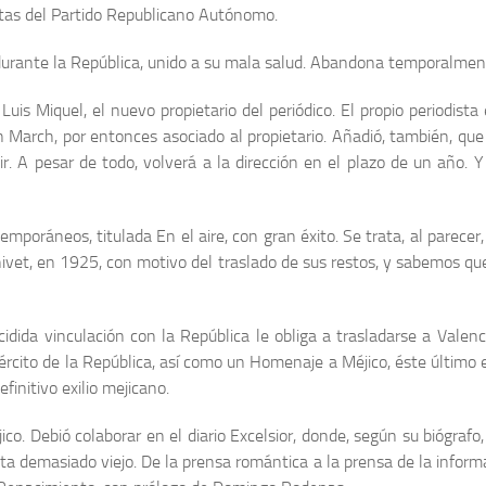
stas del Partido Republicano Autónomo.
sa durante la República, unido a su mala salud. Abandona temporalmen
 Luis Miquel, el nuevo propietario del periódico. El propio periodis
n March, por entonces asociado al propietario. Añadió, también, que 
 A pesar de todo, volverá a la dirección en el plazo de un año. Y
oráneos, titulada En el aire, con gran éxito. Se trata, al parecer, 
nivet, en 1925, con motivo del traslado de sus restos, y sabemos q
i­dida vinculación con la República le obliga a trasladarse a Valen
ejército de la República, así como un Homenaje a Méjico, éste último
initivo exilio mejicano.
co. Debió colaborar en el diario Excelsior, donde, según su biógrafo
ta demasiado viejo. De la prensa romántica a la prensa de la inform