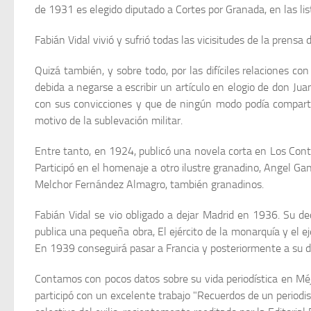
de 1931 es elegido diputado a Cortes por Granada, en las li
Fabián Vidal vivió y sufrió todas las vicisitudes de la pren
Quizá también, y sobre todo, por las difíciles relaciones con
debida a negarse a escribir un artículo en elogio de don Jua
con sus convicciones y que de ningún modo podía compartir.
motivo de la sublevación militar.
Entre tanto, en 1924, publicó una novela corta en Los Contemp
Participó en el homenaje a otro ilustre granadino, Angel Ga
Melchor Fer­nández Almagro, también granadinos.
Fabián Vidal se vio obligado a dejar Madrid en 1936. Su dec
publica una pequeña obra, El ejército de la monarquía y el 
En 1939 conseguirá pasar a Francia y posterior­mente a su def
Contamos con pocos datos sobre su vida periodística en Méji
participó con un excelente trabajo "Recuerdos de un periodis