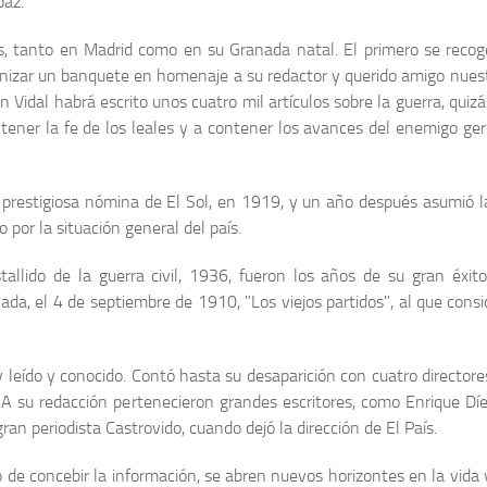
paz.
es, tanto en Madrid como en su Granada natal. El primero se reco
zar un banquete en homenaje a su redactor y querido amigo nuestro 
 Vidal habrá escrito unos cuatro mil artículos sobre la guerra, quiz
ntener la fe de los leales y a contener los avances del enemigo germ
a prestigiosa nómina de El Sol, en 1919, y un año después asumió la d
por la situación general del país.
lido de la guerra civil, 1936, fueron los años de su gran éxito 
anada, el 4 de septiembre de 1910, "Los viejos partidos", al que con
leído y conocido. Contó hasta su desaparición con cuatro directore
 A su redacción pertenecieron grandes escritores, como Enrique D
ran periodista Castrovido, cuando dejó la dirección de El País.
 de concebir la información, se abren nuevos horizontes en la vida y