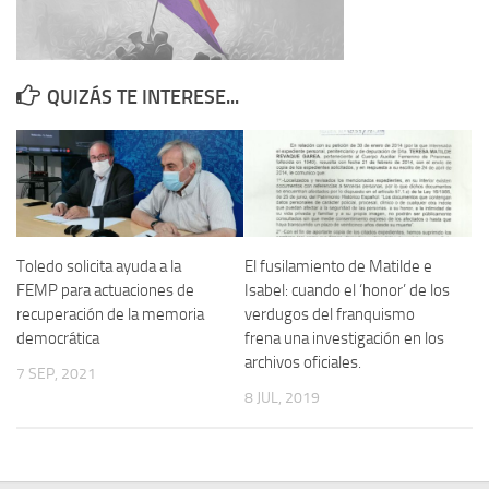
Contacto
Memoria Histórica
QUIZÁS TE INTERESE...
Investigación previa de la represión en Talavera de la Reina (1937-
1947).
Informe Represión en Toledo 1936-1947 | Buscador
Informe de la fosa de abril de 1939 de Tembleque
Enciclopedia Republicana
Toledo solicita ayuda a la
El fusilamiento de Matilde e
Militantes históricos IR
FEMP para actuaciones de
Isabel: cuando el ‘honor’ de los
recuperación de la memoria
verdugos del franquismo
Personajes republicanos
democrática
frena una investigación en los
Izquierda Republicana. Agrupaciones y Militantes (1934-1939)
archivos oficiales.
7 SEP, 2021
Izquierda Republicana. Navarra
8 JUL, 2019
Izquierda Republicana. Galicia
Textos esenciales del republicanismo