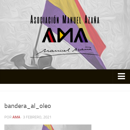
Inicio
Asociación
bandera_al_oleo
Quienes somos
POR
AMA
· 3 FEBRERO, 2021
Actividades
Colabora