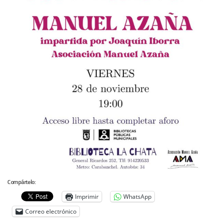
Archivo histórico
Archivo
Archivo Documental
Biografía
Cronología fundamental de Manuel Azaña
Artículos sobre Manuel Azaña
Ochenta años sin Manuel Azaña
Bibliografías
Biblioteca
Catálogo Biblioteca
Catálogo Hemeroteca
Compártelo:
Fondo Mario J. Bonilla
Imprimir
WhatsApp
Biblioteca-Novedades
Correo electrónico
Publicaciones destacadas de nuestra hemeroteca