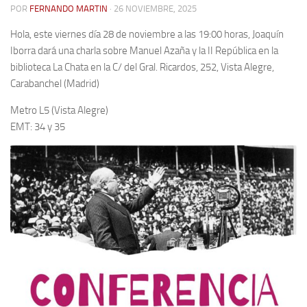
POR
FERNANDO MARTIN
· 26 NOVIEMBRE, 2025
Contacto
Hola, este viernes día 28 de noviembre a las 19:00 horas, Joaquín
Memoria Histórica
Iborra dará una charla sobre Manuel Azaña y la II República en la
biblioteca La Chata en la C/ del Gral. Ricardos, 252, Vista Alegre,
Investigación previa de la represión en Talavera de la Reina (1937-
Carabanchel (Madrid)
1947).
Informe Represión en Toledo 1936-1947 | Buscador
Metro L5 (Vista Alegre)
EMT: 34 y 35
Informe de la fosa de abril de 1939 de Tembleque
Enciclopedia Republicana
Militantes históricos IR
Personajes republicanos
Izquierda Republicana. Agrupaciones y Militantes (1934-1939)
Izquierda Republicana. Navarra
Izquierda Republicana. Galicia
Textos esenciales del republicanismo