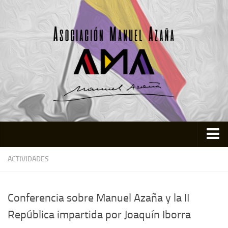
Inicio
ACTIVIDADES
Asociación
Quienes somos
Conferencia sobre Manuel Azaña y la II
Actividades
República impartida por Joaquín Iborra
Colabora