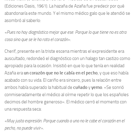
(Ediciones Oasis, 1961). La hazaña de Azaña fue predecir por qué
Noticias
abandonaría este mundo. Y el mismo médico galo que le atendió se
asombró al saberlo:
Tienda
«Pues no hay diagnóstico mejor que ese. Porque lo que tiene no es otra
cosa sino que se le ha roto el corazón».
Cherif, presente en la triste escena mientras el expresidente era
auscultado, redondeó el diagnóstico con un halago tan castizo como
apropiado para la ocasión. Insistió en que lo que tenía en realidad
Azaña era
un corazón que no le cabía en el pecho
, y que eso había
acabado con su vida. El cariño era sincero, pues la relación entre
ambos había superado la habitual de
cuñado
y
yerno
. «Se sonrió
conmiseradamente el médico al oírme repetir lo que los españoles
decimos del hombre generoso». El médico cerró el momento con
una respuesta seca:
«Muy justa expresión. Porque cuando a uno no le cabe el corazón en el
pecho, no puede vivir».