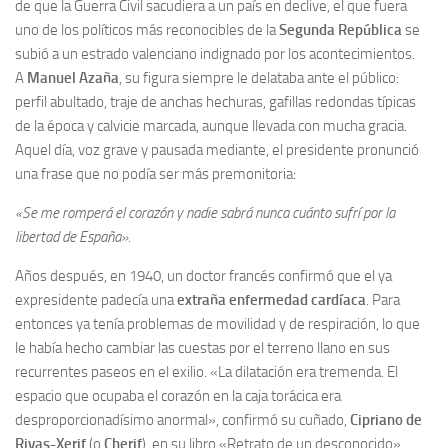
de que la Guerra Civil sacudiera a un país en declive, el que fuera
Archivo histórico
uno de los políticos más reconocibles de la
Segunda República
se
Archivo
subió a un estrado valenciano indignado por los acontecimientos.
A
Manuel Azaña
, su figura siempre le delataba ante el público:
Archivo Documental
perfil abultado, traje de anchas hechuras, gafillas redondas típicas
Biografía
de la época y calvicie marcada, aunque llevada con mucha gracia.
Cronología fundamental de Manuel Azaña
Aquel día, voz grave y pausada mediante, el presidente pronunció
una frase que no podía ser más premonitoria:
Artículos sobre Manuel Azaña
Ochenta años sin Manuel Azaña
«Se me romperá el corazón y nadie sabrá nunca cuánto sufrí por la
libertad de España».
Bibliografías
Años después, en 1940, un doctor francés confirmó que el ya
Biblioteca
expresidente padecía una
extraña enfermedad cardíaca
. Para
Catálogo Biblioteca
entonces ya tenía problemas de movilidad y de respiración, lo que
Catálogo Hemeroteca
le había hecho cambiar las cuestas por el terreno llano en sus
recurrentes paseos en el exilio. «La dilatación era tremenda. El
Fondo Mario J. Bonilla
espacio que ocupaba el corazón en la caja torácica era
Biblioteca-Novedades
desproporcionadísimo anormal», confirmó su cuñado,
Cipriano de
Rivas-Xerif
(o
Cherif
), en su libro «Retrato de un desconocido»
Publicaciones destacadas de nuestra hemeroteca