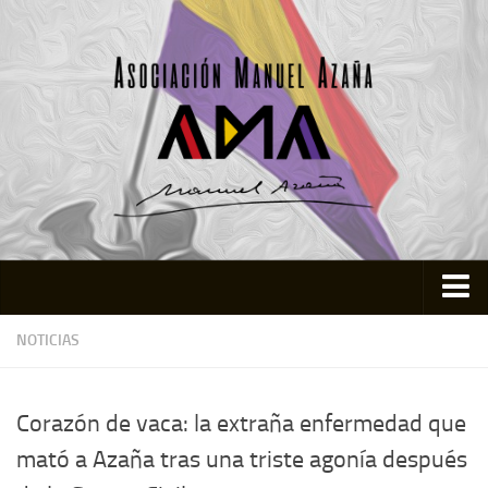
Inicio
NOTICIAS
Asociación
Quienes somos
Corazón de vaca: la extraña enfermedad que
Actividades
mató a Azaña tras una triste agonía después
Colabora