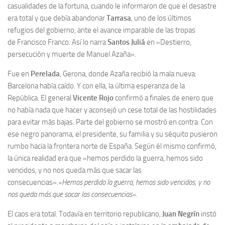
casualidades de la fortuna, cuando le informaron de que el desastre
era total y que debía abandonar
Tarrasa
, uno de los últimos
refugios del gobierno, ante el avance imparable de las tropas
de Francisco Franco. Así lo narra
Santos Juliá
en «Destierro,
persecución y muerte de Manuel Azaña».
Fue en
Perelada
, Gerona, donde Azaña recibió la mala nueva:
Barcelona había caído. Y con ella, la última esperanza de la
República. El general
Vicente Rojo
confirmó a finales de enero que
no había nada que hacer y aconsejó un cese total de las hostilidades
para evitar más bajas. Parte del gobierno se mostró en contra. Con
ese negro panorama, el presidente, su familia y su séquito pusieron
rumbo hacia la frontera norte de España. Según él mismo confirmó,
la única realidad era que «hemos perdido la guerra, hemos sido
vencidos, y no nos queda más que sacar las
consecuencias».
«Hemos perdido la guerra, hemos sido vencidos, y no
nos queda más que sacar las consecuencias».
El caos era total. Todavía en territorio republicano,
Juan Negrín
instó