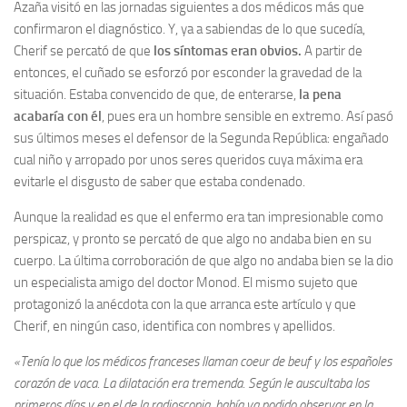
Azaña visitó en las jornadas siguientes a dos médicos más que
confirmaron el diagnóstico. Y, ya a sabiendas de lo que sucedía,
Cherif se percató de que
los síntomas eran obvios.
A partir de
entonces, el cuñado se esforzó por esconder la gravedad de la
situación. Estaba convencido de que, de enterarse,
la pena
acabaría con él
, pues era un hombre sensible en extremo. Así pasó
sus últimos meses el defensor de la Segunda República: engañado
cual niño y arropado por unos seres queridos cuya máxima era
evitarle el disgusto de saber que estaba condenado.
Aunque la realidad es que el enfermo era tan impresionable como
perspicaz, y pronto se percató de que algo no andaba bien en su
cuerpo. La última corroboración de que algo no andaba bien se la dio
un especialista amigo del doctor Monod. El mismo sujeto que
protagonizó la anécdota con la que arranca este artículo y que
Cherif, en ningún caso, identifica con nombres y apellidos.
«Tenía lo que los médicos franceses llaman coeur de beuf y los españoles
corazón de vaca. La dilatación era tremenda. Según le auscultaba los
primeros días y en el de la radioscopia, había ya podido observar en la