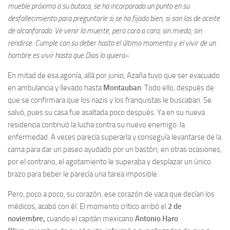
mueble próximo a su butaca, se ha incorporado un punto en su
desfallecimiento para preguntarle si se ha fijado bien, si son las de aceite
de alcanforado. Ve venir la muerte, pero cara a cara, sin miedo, sin
rendirse. Cumple con su deber hasta el último momento y el vivir de un
hombre es vivir hasta que Dios lo quiera».
En mitad de esa agonía, allá por junio, Azaña tuvo que ser evacuado
en ambulancia y llevado hasta
Montauban
. Todo ello, después de
que se confirmara que los nazis y los franquistas le buscaban. Se
salvó, pues su casa fue asaltada poco después. Ya en su nueva
residencia continuó la lucha contra su nuevo enemigo: la
enfermedad. A veces parecía superarla y conseguía levantarse de la
cama para dar un paseo ayudado por un bastón; en otras ocasiones,
por el contrario, el agotamiento le superaba y desplazar un único
brazo para beber le parecía una tarea imposible.
Pero, poco a poco, su corazón, ese corazón de vaca que decían los
médicos, acabó con él. El momento crítico arribó el
2 de
noviembre,
cuando el capitán mexicano
Antonio Haro