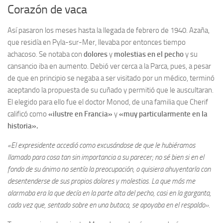
Corazón de vaca
Así pasaron los meses hasta la llegada de febrero de 1940. Azaña,
que residía en Pyla-sur-Mer, llevaba por entonces tiempo
achacoso. Se notaba con
dolores
y
molestias en el pecho
y su
cansancio iba en aumento. Debió ver cerca a la Parca, pues, a pesar
de que en principio se negaba a ser visitado por un médico, terminó
aceptando la propuesta de su cuñado y permitió que le auscultaran.
El elegido para ello fue el doctor Monod, de una familia que Cherif
calificó como
«ilustre en Francia»
y
«muy particularmente en la
historia».
«El expresidente accedió como excusándose de que le hubiéramos
llamado para cosa tan sin importancia a su parecer; no sé bien si en el
fondo de su ánimo no sentía la preocupación, o quisiera ahuyentarla con
desentenderse de sus propios dolores y molestias. La que más me
alarmaba era la que decía en la parte alta del pecho, casi en la garganta,
cada vez que, sentado sobre en una butaca, se apoyaba en el respaldo».