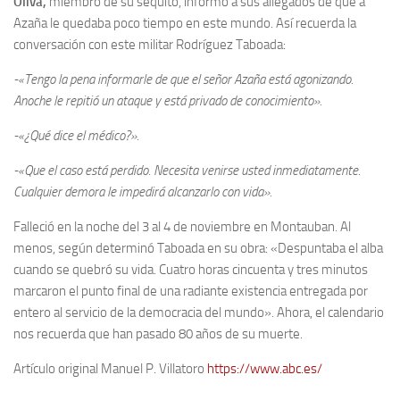
Oliva,
miembro de su séquito, informó a sus allegados de que a
Azaña le quedaba poco tiempo en este mundo. Así recuerda la
conversación con este militar Rodríguez Taboada:
-«Tengo la pena informarle de que el señor Azaña está agonizando.
Anoche le repitió un ataque y está privado de conocimiento».
-«¿Qué dice el médico?».
-«Que el caso está perdido. Necesita venirse usted inmediatamente.
Cualquier demora le impedirá alcanzarlo con vida».
Falleció en la noche del 3 al 4 de noviembre en Montauban. Al
menos, según determinó Taboada en su obra: «Despuntaba el alba
cuando se quebró su vida. Cuatro horas cincuenta y tres minutos
marcaron el punto final de una radiante existencia entregada por
entero al servicio de la democracia del mundo». Ahora, el calendario
nos recuerda que han pasado 80 años de su muerte.
Artículo original Manuel P. Villatoro
https://www.abc.es/