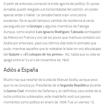
A partir de entonces comenzó la triste agonía del político. En pocas
jornadas quedó relegado a la horizontalidad del colchón, sin poder
apenas andar o hablar. Le cansaba hasta subir unos pocos
escalones. No le ayudó tampoco cambiar de residencia al verse
perseguido por la
Gestapo
y algunos miembros de Falange.
Aunque, como explicó
Luis Ignacio Rodríguez Taboada
(embajador
de México en Francia y uno de los pocos que mantuvo contacto con
Azaña por entonces), pasó sus últimos días todo lo animado que
pudo, mientras aquellos que le rodeaban le leían en voz alta pasajes
del
Quijote
o
«El coloquio de los perros»
. Así, hasta que su vida se
apagó entre el 3 y el 4 de noviembre de 1940.
Adiós a España
Mucho hay que reseñar de la vida de Manuel Azaña, aunque poco
que no se conozca ya. Presidente de la
Segunda República
durante
la
Guerra Civil
, ministro de Defensa y, en definitiva, cara visible de la
lucha contra los sublevados, este madrileño vivió sus peores
momentos como político en enero de 1939. Fue un viernes 13,