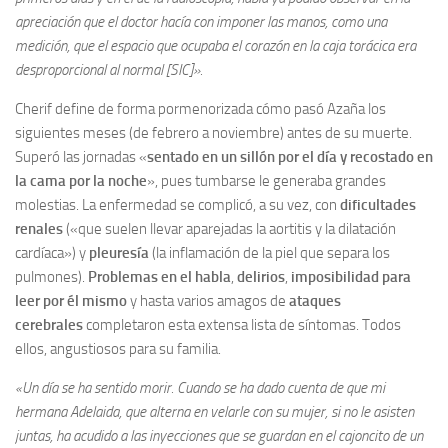
apreciación que el doctor hacía con imponer las manos, como una
medición, que el espacio que ocupaba el corazón en la caja torácica era
desproporcional al normal [SIC]».
Cherif define de forma pormenorizada cómo pasó Azaña los
siguientes meses (de febrero a noviembre) antes de su muerte.
Superó las jornadas «
sentado en un sillón por el día y recostado en
la cama por la noche
», pues tumbarse le generaba grandes
molestias. La enfermedad se complicó, a su vez, con
dificultades
renales
(«que suelen llevar aparejadas la aortitis y la dilatación
cardíaca») y
pleuresía
(la inflamación de la piel que separa los
pulmones).
Problemas en el habla
,
delirios
,
imposibilidad para
leer por él mismo
y hasta varios amagos de
ataques
cerebrales
completaron esta extensa lista de síntomas. Todos
ellos, angustiosos para su familia.
«Un día se ha sentido morir. Cuando se ha dado cuenta de que mi
hermana Adelaida, que alterna en velarle con su mujer, si no le asisten
juntas, ha acudido a las inyecciones que se guardan en el cajoncito de un