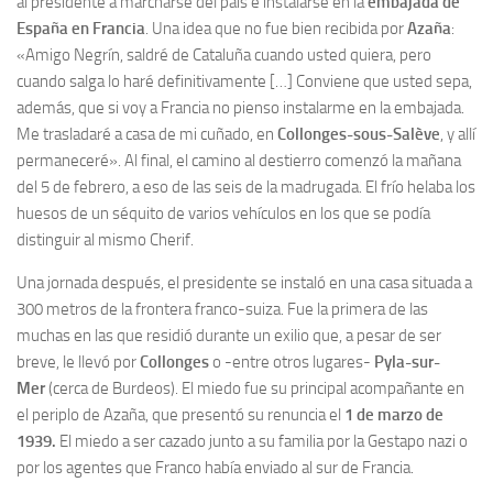
al presidente a marcharse del país e instalarse en la
embajada de
España en Francia
. Una idea que no fue bien recibida por
Azaña
:
«Amigo Negrín, saldré de Cataluña cuando usted quiera, pero
cuando salga lo haré definitivamente […] Conviene que usted sepa,
además, que si voy a Francia no pienso instalarme en la embajada.
Me trasladaré a casa de mi cuñado, en
Collonges-sous-Salève
, y allí
permaneceré». Al final, el camino al destierro comenzó la mañana
del 5 de febrero, a eso de las seis de la madrugada. El frío helaba los
huesos de un séquito de varios vehículos en los que se podía
distinguir al mismo Cherif.
Una jornada después, el presidente se instaló en una casa situada a
300 metros de la frontera franco-suiza. Fue la primera de las
muchas en las que residió durante un exilio que, a pesar de ser
breve, le llevó por
Collonges
o -entre otros lugares-
Pyla-sur-
Mer
(cerca de Burdeos). El miedo fue su principal acompañante en
el periplo de Azaña, que presentó su renuncia el
1 de marzo de
1939.
El miedo a ser cazado junto a su familia por la Gestapo nazi o
por los agentes que Franco había enviado al sur de Francia.