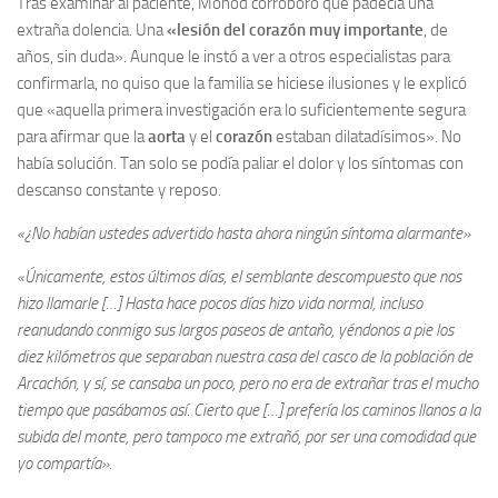
Tras examinar al paciente, Monod corroboró que padecía una
extraña dolencia. Una
«lesión del corazón muy importante
, de
años, sin duda». Aunque le instó a ver a otros especialistas para
confirmarla, no quiso que la familia se hiciese ilusiones y le explicó
que «aquella primera investigación era lo suficientemente segura
para afirmar que la
aorta
y el
corazón
estaban dilatadísimos». No
había solución. Tan solo se podía paliar el dolor y los síntomas con
descanso constante y reposo.
«¿No habían ustedes advertido hasta ahora ningún síntoma alarmante»
«Únicamente, estos últimos días, el semblante descompuesto que nos
hizo llamarle […] Hasta hace pocos días hizo vida normal, incluso
reanudando conmigo sus largos paseos de antaño, yéndonos a pie los
diez kilómetros que separaban nuestra casa del casco de la población de
Arcachón, y sí, se cansaba un poco, pero no era de extrañar tras el mucho
tiempo que pasábamos así. Cierto que […] prefería los caminos llanos a la
subida del monte, pero tampoco me extrañó, por ser una comodidad que
yo compartía».