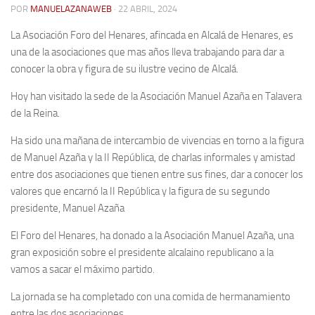
POR
MANUELAZANAWEB
· 22 ABRIL, 2024
Contacto
La Asociación Foro del Henares, afincada en Alcalá de Henares, es
Memoria Histórica
una de la asociaciones que mas años lleva trabajando para dar a
conocer la obra y figura de su ilustre vecino de Alcalá.
Investigación previa de la represión en Talavera de la Reina (1937-
1947).
Hoy han visitado la sede de la Asociación Manuel Azaña en Talavera
Informe Represión en Toledo 1936-1947 | Buscador
de la Reina.
Informe de la fosa de abril de 1939 de Tembleque
Ha sido una mañana de intercambio de vivencias en torno a la figura
Enciclopedia Republicana
de Manuel Azaña y la II República, de charlas informales y amistad
entre dos asociaciones que tienen entre sus fines, dar a conocer los
Militantes históricos IR
valores que encarnó la II República y la figura de su segundo
Personajes republicanos
presidente, Manuel Azaña
Izquierda Republicana. Agrupaciones y Militantes (1934-1939)
El Foro del Henares, ha donado a la Asociación Manuel Azaña, una
Izquierda Republicana. Navarra
gran exposición sobre el presidente alcalaino republicano a la
vamos a sacar el máximo partido.
Izquierda Republicana. Galicia
La jornada se ha completado con una comida de hermanamiento
Textos esenciales del republicanismo
entre las dos asociaciones.