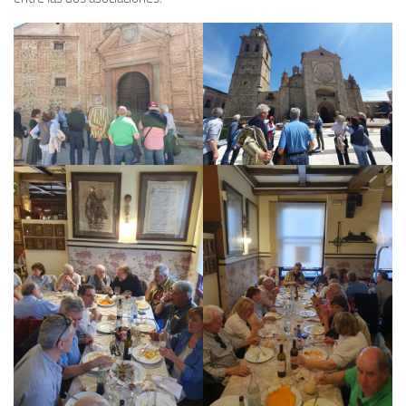
Archivo histórico
Archivo
Archivo Documental
Biografía
Cronología fundamental de Manuel Azaña
Artículos sobre Manuel Azaña
Ochenta años sin Manuel Azaña
Bibliografías
Biblioteca
Catálogo Biblioteca
Catálogo Hemeroteca
Fondo Mario J. Bonilla
Biblioteca-Novedades
Publicaciones destacadas de nuestra hemeroteca