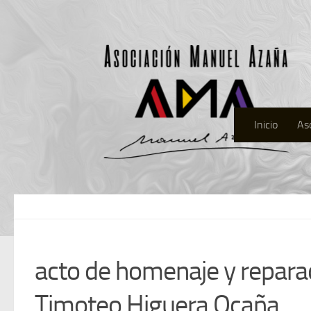
Inicio
As
acto de homenaje y reparac
Timoteo Higuera Ocaña