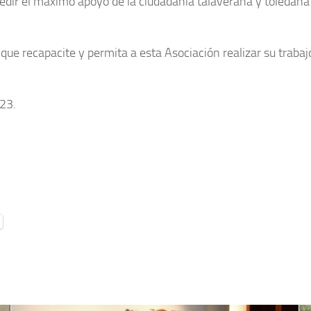
ir el máximo apoyo de la ciudadanía talaverana y toledana a
 que recapacite y permita a esta Asociación realizar su trabajo
023.