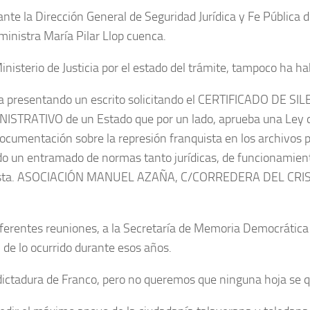
nte la Dirección General de Seguridad Jurídica y Fe Pública d
 ministra María Pilar Llop cuenca.
inisterio de Justicia por el estado del trámite, tampoco ha ha
arga presentando un escrito solicitando el CERTIFICADO DE 
DMINISTRATIVO de un Estado que por un lado, aprueba una Ley
documentación sobre la represión franquista en los archivos pú
ando un entramado de normas tanto jurídicas, de funcionamie
anquista. ASOCIACIÓN MANUEL AZAÑA, C/CORREDERA DEL CRI
ferentes reuniones, a la Secretaría de Memoria Democrática 
de lo ocurrido durante esos años.
dictadura de Franco, pero no queremos que ninguna hoja se 