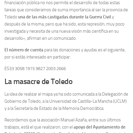
financiación pública no nos permite el desarrollo de todas estas
Archivo histórico
tareas que consideramos de suma importancia al ser la provincia de
Archivo
Toledo
una de las más castigadas durante la Guerra Civil
y
Archivo Documental
después de la misma, pero que ha sido, esta represión, muy poco
investigada y necesita de una nueva visión más científica en su
Biografía
desarrollo», afirman en un comunicado.
Cronología fundamental de Manuel Azaña
El número de cuenta
para las donaciones y ayudas es el siguiente,
Artículos sobre Manuel Azaña
por si estás interesado en participar:
Ochenta años sin Manuel Azaña
ES33 3058 1915 9827 2003 2666
Bibliografías
La masacre de Toledo
Biblioteca
Catálogo Biblioteca
La idea de realizar el mapa ya ha sido comunicada a la Delegación de
Gobierno de Toledo, a la Universidad de Castilla-La Mancha (UCLM)
Catálogo Hemeroteca
y a la Secretaría de Estado de la Memoria Democrática.
Fondo Mario J. Bonilla
Recordemos que la asociación Manuel Azaña, entre sus últimos
Biblioteca-Novedades
trabajos, está el que realizaron, con el
apoyo del Ayuntamiento de
Publicaciones destacadas de nuestra hemeroteca