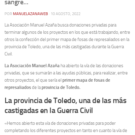
sangre…
Contacto
POR
MANUELAZANAWEB
· 10 AGOSTO, 2022
Memoria Histórica
La Asociación Manuel Azaña busca donaciones privadas para
Investigación previa de la represión en Talavera de la Reina (1937-
terminar algunos de los proyectos en los que está trabajando, entre
1947).
otros la confección del primer mapa de fosas de represaliados en la
provincia de Toledo, una de las más castigadas durante la Guerra
Informe Represión en Toledo 1936-1947 | Buscador
Civil.
Informe de la fosa de abril de 1939 de Tembleque
La Asociación Manuel Azaña
ha abierto la vía de las donaciones
Enciclopedia Republicana
privadas, que se sumarán a las ayudas públicas, para realizar, entre
Militantes históricos IR
otros proyectos, el que sería el
primer mapa de fosas de
represaliados
de la
provincia de Toledo.
Personajes republicanos
Izquierda Republicana. Agrupaciones y Militantes (1934-1939)
La provincia de Toledo, una de las más
Izquierda Republicana. Navarra
castigadas en la Guerra Civil
Izquierda Republicana. Galicia
«Hemos abierto esta vía de donaciones privadas para poder
Textos esenciales del republicanismo
completando los diferentes proyectos en tanto en cuanto la vía de