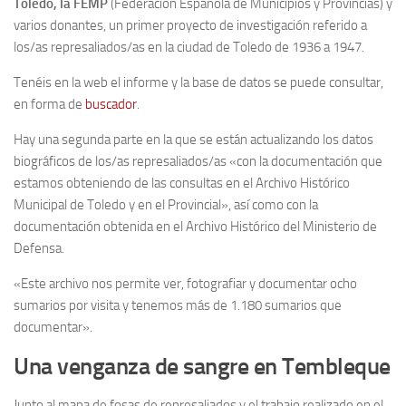
Toledo, la FEMP
(Federación Española de Municipios y Provincias) y
varios donantes, un primer proyecto de investigación referido a
Noticias
los/as represaliados/as en la ciudad de Toledo de 1936 a 1947.
Tienda
Tenéis en la web el informe y la base de datos se puede consultar,
en forma de
buscador
.
Hay una segunda parte en la que se están actualizando los datos
biográficos de los/as represaliados/as «con la documentación que
estamos obteniendo de las consultas en el Archivo Histórico
Municipal de Toledo y en el Provincial», así como con la
documentación obtenida en el Archivo Histórico del Ministerio de
Defensa.
«Este archivo nos permite ver, fotografiar y documentar ocho
sumarios por visita y tenemos más de 1.180 sumarios que
documentar».
Una venganza de sangre en Tembleque
Junto al mapa de fosas de represaliados y el trabajo realizado en el