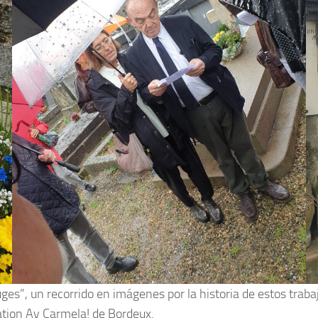
es”, un recorrido en imágenes por la historia de estos traba
iation Ay Carmela! de Bordeux.