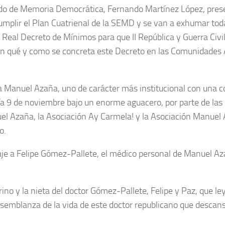
ado de Memoria Democrática, Fernando Martínez López, presen
 cumplir el Plan Cuatrienal de la SEMD y se van a exhumar to
n Real Decreto de Mínimos para que II República y Guerra Civi
s en qué y como se concreta este Decreto en las Comunidade
Manuel Azaña, uno de carácter más institucional con una c
ía 9 de noviembre bajo un enorme aguacero, por parte de las 
l Azaña, la Asociación Ay Carmela! y la Asociación Manuel 
o.
 a Felipe Gómez-Pallete, el médico personal de Manuel Azañ
o y la nieta del doctor Gómez-Pallete, Felipe y Paz, que le
na semblanza de la vida de este doctor republicano que descan