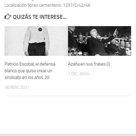
Localización libreo cementerio: 1237/C/42/46
Contacto
QUIZÁS TE INTERESE...
Memoria Histórica
Investigación previa de la represión en Talavera de la Reina (1937-
1947).
Informe Represión en Toledo 1936-1947 | Buscador
Informe de la fosa de abril de 1939 de Tembleque
Patricio Escobal, el defensa
Azaña en sus frases (I)
Enciclopedia Republicana
blanco que quiso crear un
7 DIC, 2020
sindicato en los años 20
Militantes históricos IR
30 NOV, 2021
Personajes republicanos
Izquierda Republicana. Agrupaciones y Militantes (1934-1939)
Izquierda Republicana. Navarra
Izquierda Republicana. Galicia
Textos esenciales del republicanismo