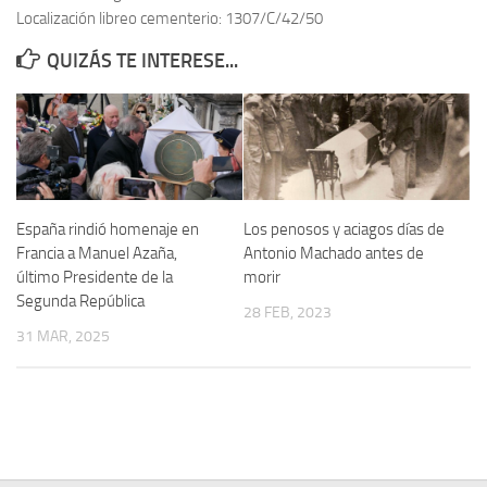
Localización libreo cementerio: 1307/C/42/50
Contacto
QUIZÁS TE INTERESE...
Memoria Histórica
Investigación previa de la represión en Talavera de la Reina (1937-
1947).
Informe Represión en Toledo 1936-1947 | Buscador
Informe de la fosa de abril de 1939 de Tembleque
España rindió homenaje en
Los penosos y aciagos días de
Enciclopedia Republicana
Francia a Manuel Azaña,
Antonio Machado antes de
último Presidente de la
morir
Militantes históricos IR
Segunda República
28 FEB, 2023
Personajes republicanos
31 MAR, 2025
Izquierda Republicana. Agrupaciones y Militantes (1934-1939)
Izquierda Republicana. Navarra
Izquierda Republicana. Galicia
Textos esenciales del republicanismo