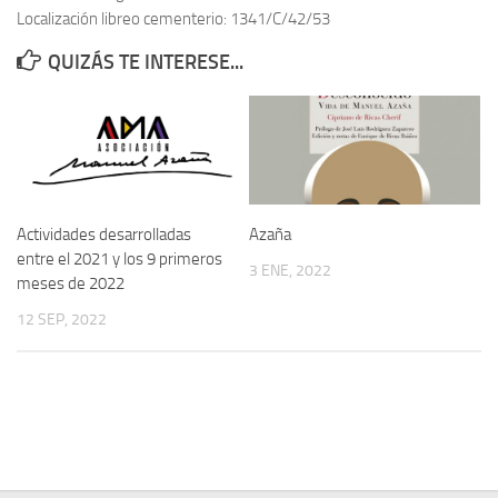
Localización libreo cementerio: 1341/C/42/53
Contacto
QUIZÁS TE INTERESE...
Memoria Histórica
Investigación previa de la represión en Talavera de la Reina (1937-
1947).
Informe Represión en Toledo 1936-1947 | Buscador
Informe de la fosa de abril de 1939 de Tembleque
Actividades desarrolladas
Azaña
Enciclopedia Republicana
entre el 2021 y los 9 primeros
3 ENE, 2022
meses de 2022
Militantes históricos IR
12 SEP, 2022
Personajes republicanos
Izquierda Republicana. Agrupaciones y Militantes (1934-1939)
Izquierda Republicana. Navarra
Izquierda Republicana. Galicia
Textos esenciales del republicanismo