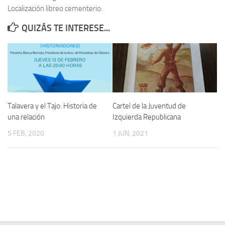
Localización libreo cementerio:
Contacto
QUIZÁS TE INTERESE...
Memoria Histórica
Investigación previa de la represión en Talavera de la Reina (1937-
1947).
Informe Represión en Toledo 1936-1947 | Buscador
Informe de la fosa de abril de 1939 de Tembleque
Talavera y el Tajo: Historia de
Cartel de la Juventud de
Enciclopedia Republicana
una relación
Izquierda Republicana
Militantes históricos IR
5 FEB, 2020
1 JUN, 2021
Personajes republicanos
Izquierda Republicana. Agrupaciones y Militantes (1934-1939)
Izquierda Republicana. Navarra
Izquierda Republicana. Galicia
Textos esenciales del republicanismo