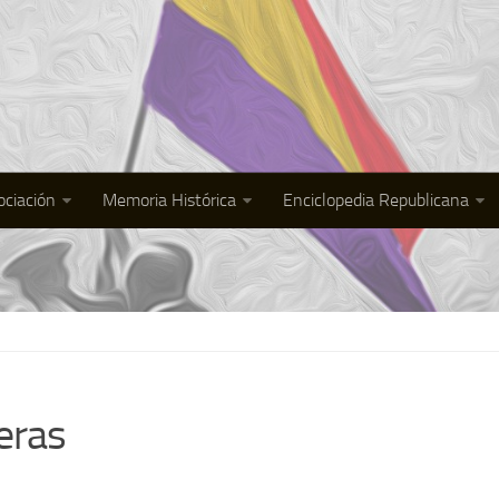
ociación
Memoria Histórica
Enciclopedia Republicana
eras