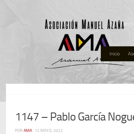
Inicio
As
1147 – Pablo García Nogu
POR
AMA
· 12 MAYO, 2022