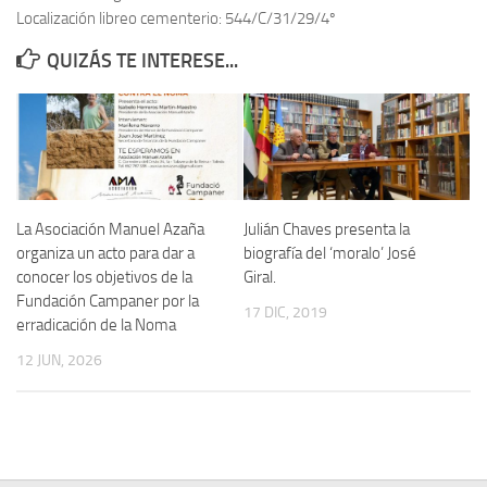
Localización libreo cementerio: 544/C/31/29/4º
Contacto
QUIZÁS TE INTERESE...
Memoria Histórica
Investigación previa de la represión en Talavera de la Reina (1937-
1947).
Informe Represión en Toledo 1936-1947 | Buscador
Informe de la fosa de abril de 1939 de Tembleque
La Asociación Manuel Azaña
Julián Chaves presenta la
Enciclopedia Republicana
organiza un acto para dar a
biografía del ‘moralo’ José
conocer los objetivos de la
Giral.
Militantes históricos IR
Fundación Campaner por la
17 DIC, 2019
Personajes republicanos
erradicación de la Noma
Izquierda Republicana. Agrupaciones y Militantes (1934-1939)
12 JUN, 2026
Izquierda Republicana. Navarra
Izquierda Republicana. Galicia
Textos esenciales del republicanismo