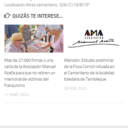
Localización libreo cementerio: 326//C/19/87/5º
Contacto
QUIZÁS TE INTERESE...
Memoria Histórica
Investigación previa de la represión en Talavera de la Reina (1937-
1947).
Informe Represión en Toledo 1936-1947 | Buscador
Informe de la fosa de abril de 1939 de Tembleque
Mas de 27.000 firmas y una
Atención: Estudio preliminar
Enciclopedia Republicana
carta de la Asociación Manuel
de la Fosa Común situada en
Azaña para que no retiren un
el Cementerio de la localidad
Militantes históricos IR
memorial de víctimas del
toledana de Tembleque
Personajes republicanos
franquismo
28 FEB, 2022
Izquierda Republicana. Agrupaciones y Militantes (1934-1939)
11 MAR, 2024
Izquierda Republicana. Navarra
Izquierda Republicana. Galicia
Textos esenciales del republicanismo