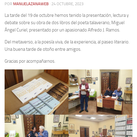
POR
MANUELAZANAWEB
· 24 OCTUBRE, 2023
Contacto
La tarde del 19 de octubre hemos tenido la presentación, lectura y
Memoria Histórica
debate sobre su obra de dos libros del poeta talaverano, Miguel
Ángel Curiel, presentado por un apasionado Alfredo J. Ramos.
Investigación previa de la represión en Talavera de la Reina (1937-
1947).
Del metaverso, a la poesía viva, de la experiencia, al paseo literario.
Informe Represión en Toledo 1936-1947 | Buscador
Una buena tarde de otoño entre amigos.
Informe de la fosa de abril de 1939 de Tembleque
Gracias por acompañarnos.
Enciclopedia Republicana
Militantes históricos IR
Personajes republicanos
Izquierda Republicana. Agrupaciones y Militantes (1934-1939)
Izquierda Republicana. Navarra
Izquierda Republicana. Galicia
Textos esenciales del republicanismo