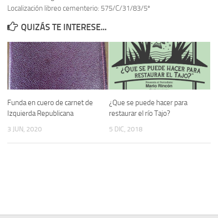
Localización libreo cementerio: 575/C/31/83/5º
Contacto
QUIZÁS TE INTERESE...
Memoria Histórica
Investigación previa de la represión en Talavera de la Reina (1937-
1947).
Informe Represión en Toledo 1936-1947 | Buscador
Informe de la fosa de abril de 1939 de Tembleque
Funda en cuero de carnet de
¿Que se puede hacer para
Enciclopedia Republicana
Izquierda Republicana
restaurar el río Tajo?
Militantes históricos IR
3 JUN, 2020
5 DIC, 2018
Personajes republicanos
Izquierda Republicana. Agrupaciones y Militantes (1934-1939)
Izquierda Republicana. Navarra
Izquierda Republicana. Galicia
Textos esenciales del republicanismo