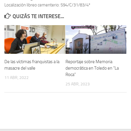
Localización libreo cementerio: 594/C/31/83/4º
Contacto
QUIZÁS TE INTERESE...
Memoria Histórica
Investigación previa de la represión en Talavera de la Reina (1937-
1947).
Informe Represión en Toledo 1936-1947 | Buscador
Informe de la fosa de abril de 1939 de Tembleque
De las víctimas franquistas a la
Reportaje sobre Memoria
Enciclopedia Republicana
masacre del valle
democrática en Toledo en “La
Roca”
Militantes históricos IR
11 ABR, 2022
25 ABR, 2023
Personajes republicanos
Izquierda Republicana. Agrupaciones y Militantes (1934-1939)
Izquierda Republicana. Navarra
Izquierda Republicana. Galicia
Textos esenciales del republicanismo