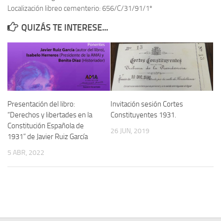
Localización libreo cementerio: 656/C/31/91/1º
Contacto
QUIZÁS TE INTERESE...
Memoria Histórica
Investigación previa de la represión en Talavera de la Reina (1937-
1947).
Informe Represión en Toledo 1936-1947 | Buscador
Informe de la fosa de abril de 1939 de Tembleque
Presentación del libro:
Invitación sesión Cortes
Enciclopedia Republicana
“Derechos y libertades en la
Constituyentes 1931.
Constitución Española de
Militantes históricos IR
26 JUN, 2019
1931” de Javier Ruiz García
Personajes republicanos
5 ABR, 2022
Izquierda Republicana. Agrupaciones y Militantes (1934-1939)
Izquierda Republicana. Navarra
Izquierda Republicana. Galicia
Textos esenciales del republicanismo