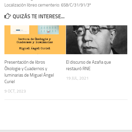
Localización libreo cementerio: 658/C/31/91/3º
Contacto
QUIZÁS TE INTERESE...
Memoria Histórica
Investigación previa de la represión en Talavera de la Reina (1937-
1947).
Informe Represión en Toledo 1936-1947 | Buscador
Informe de la fosa de abril de 1939 de Tembleque
Presentación de libros
El discurso de Azaña que
Enciclopedia Republicana
Õkologie y Cuadernos y
restauró RNE
luminarias de Miguel Ángel
Militantes históricos IR
19 JUL, 2021
Curiel
Personajes republicanos
9 OCT, 2023
Izquierda Republicana. Agrupaciones y Militantes (1934-1939)
Izquierda Republicana. Navarra
Izquierda Republicana. Galicia
Textos esenciales del republicanismo