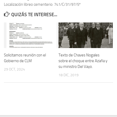
Localización libreo cementerio: 741/C/31/97/5º
Contacto
QUIZÁS TE INTERESE...
Memoria Histórica
Investigación previa de la represión en Talavera de la Reina (1937-
1947).
Informe Represión en Toledo 1936-1947 | Buscador
Informe de la fosa de abril de 1939 de Tembleque
Solicitamos reunión con el
Texto de Chaves Nogales
Enciclopedia Republicana
Gobierno de CLM
sobre el choque entre Azaña y
su ministro Del Vayo.
Militantes históricos IR
29 OCT, 2024
18 DIC, 2019
Personajes republicanos
Izquierda Republicana. Agrupaciones y Militantes (1934-1939)
Izquierda Republicana. Navarra
Izquierda Republicana. Galicia
Textos esenciales del republicanismo