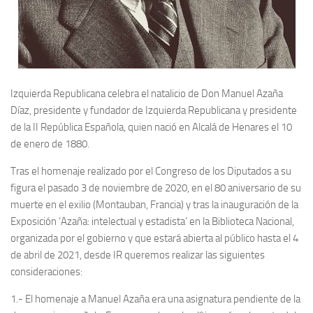
Archivo histórico
Archivo
Archivo Documental
Biografía
Izquierda Republicana celebra el natalicio de Don Manuel Azaña
Cronología fundamental de Manuel Azaña
Díaz, presidente y fundador de Izquierda Republicana y presidente
Artículos sobre Manuel Azaña
de la II República Española, quien nació en Alcalá de Henares el 10
de enero de 1880.
Ochenta años sin Manuel Azaña
Bibliografías
Tras el homenaje realizado por el Congreso de los Diputados a su
figura el pasado 3 de noviembre de 2020, en el 80 aniversario de su
Biblioteca
muerte en el exilio (Montauban, Francia) y tras la inauguración de la
Catálogo Biblioteca
Exposición ‘Azaña: intelectual y estadista’ en la Biblioteca Nacional,
organizada por el gobierno y que estará abierta al público hasta el 4
Catálogo Hemeroteca
de abril de 2021, desde IR queremos realizar las siguientes
Fondo Mario J. Bonilla
consideraciones:
Biblioteca-Novedades
1.- El homenaje a Manuel Azaña era una asignatura pendiente de la
Publicaciones destacadas de nuestra hemeroteca