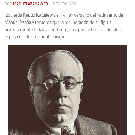
POR
MANUELAZANAWEB
· 18 ENERO, 2021
Contacto
Izquierda Republica celebra el 141 aniversario del nacimiento de
Memoria Histórica
Manuel Azaña y recuerda que la recuperación de su figura,
históricamente todavía pendiente, solo puede hacerse desde la
Investigación previa de la represión en Talavera de la Reina (1937-
explicación de su republicanismo.
1947).
Informe Represión en Toledo 1936-1947 | Buscador
Informe de la fosa de abril de 1939 de Tembleque
Enciclopedia Republicana
Militantes históricos IR
Personajes republicanos
Izquierda Republicana. Agrupaciones y Militantes (1934-1939)
Izquierda Republicana. Navarra
Izquierda Republicana. Galicia
Textos esenciales del republicanismo