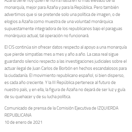
Azaña tiene hoy quien le honra hasta en lo más elevado de la
monarquía, mejor para Azaña y para la República. Pero también
advertimos que si se pretende solo una política de imagen, o de
elogios a Azaña como muestra de una voluntad monárquica
supuestamente integradora de los republicanos bajo el paraguas
monárquico actual, tal operación no funcionará.
El CIS continúa sin ofrecer datos respecto al apoyo a una monarquía
que pierde simpatías mes a mes y año a año. La casa real sigue
guardando silencio respecto a las investigaciones judiciales sobre el
actuar ilegal de Juan Carlos de Borbón en hechos escandalosos para
la ciudadanía. El movimiento republicano español, si bien disperso,
es cada año creciente. Y la III República pertenece al futuro de
nuestro país, y en ella, la figura de Azaña no dejará de ser luz y guía
de su quehacer y de su lucha política.
Comunicado de prensa de la Comisión Ejecutiva de IZQUIERDA
REPUBLICANA
10 de enero de 2021