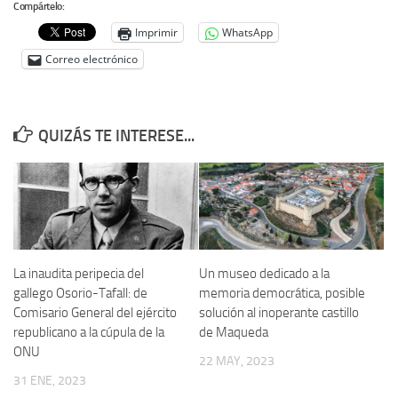
Compártelo:
Imprimir
WhatsApp
Correo electrónico
QUIZÁS TE INTERESE...
La inaudita peripecia del
Un museo dedicado a la
gallego Osorio-Tafall: de
memoria democrática, posible
Comisario General del ejército
solución al inoperante castillo
republicano a la cúpula de la
de Maqueda
ONU
22 MAY, 2023
31 ENE, 2023