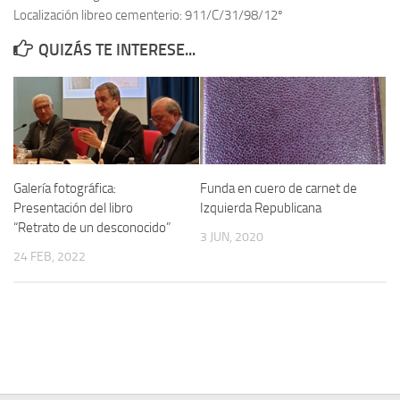
Localización libreo cementerio: 911/C/31/98/12º
Contacto
QUIZÁS TE INTERESE...
Memoria Histórica
Investigación previa de la represión en Talavera de la Reina (1937-
1947).
Informe Represión en Toledo 1936-1947 | Buscador
Informe de la fosa de abril de 1939 de Tembleque
Galería fotográfica:
Funda en cuero de carnet de
Enciclopedia Republicana
Presentación del libro
Izquierda Republicana
“Retrato de un desconocido”
Militantes históricos IR
3 JUN, 2020
24 FEB, 2022
Personajes republicanos
Izquierda Republicana. Agrupaciones y Militantes (1934-1939)
Izquierda Republicana. Navarra
Izquierda Republicana. Galicia
Textos esenciales del republicanismo