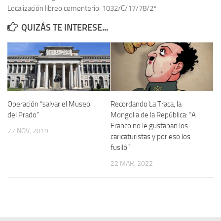
Localización libreo cementerio: 1032/C/17/78/2º
Contacto
QUIZÁS TE INTERESE...
Memoria Histórica
Investigación previa de la represión en Talavera de la Reina (1937-
1947).
Informe Represión en Toledo 1936-1947 | Buscador
Informe de la fosa de abril de 1939 de Tembleque
Operación “salvar el Museo
Recordando La Traca, la
Enciclopedia Republicana
del Prado”
Mongolia de la República: “A
Franco no le gustaban los
Militantes históricos IR
27 NOV, 2019
caricaturistas y por eso los
Personajes republicanos
fusiló”
Izquierda Republicana. Agrupaciones y Militantes (1934-1939)
22 MAR, 2022
Izquierda Republicana. Navarra
Izquierda Republicana. Galicia
Textos esenciales del republicanismo