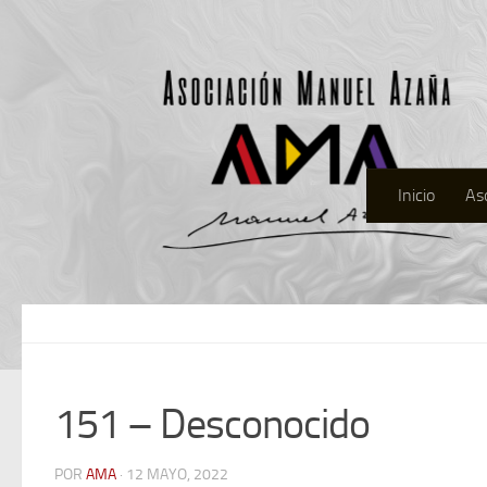
Inicio
As
151 – Desconocido
POR
AMA
· 12 MAYO, 2022