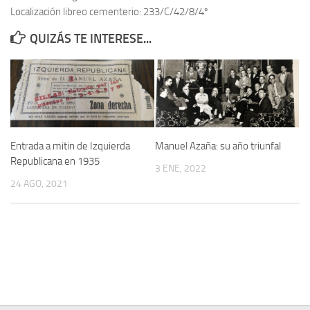
Localización libreo cementerio: 233/C/42/8/4º
Contacto
QUIZÁS TE INTERESE...
Memoria Histórica
Investigación previa de la represión en Talavera de la Reina (1937-
1947).
Informe Represión en Toledo 1936-1947 | Buscador
Informe de la fosa de abril de 1939 de Tembleque
Entrada a mitin de Izquierda
Manuel Azaña: su año triunfal
Enciclopedia Republicana
Republicana en 1935
3 ENE, 2022
Militantes históricos IR
24 AGO, 2021
Personajes republicanos
Izquierda Republicana. Agrupaciones y Militantes (1934-1939)
Izquierda Republicana. Navarra
Izquierda Republicana. Galicia
Textos esenciales del republicanismo