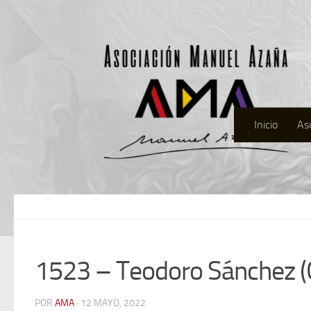
Inicio
As
1523 – Teodoro Sánchez (
POR
AMA
· 12 MAYO, 2022