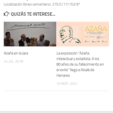
Localización libreo cementerio: 275/C/17/153/9º
Contacto
QUIZÁS TE INTERESE...
Memoria Histórica
Investigación previa de la represión en Talavera de la Reina (1937-
1947).
Informe Represión en Toledo 1936-1947 | Buscador
Informe de la fosa de abril de 1939 de Tembleque
Azaña en la Jara
La exposición “Azaña:
Enciclopedia Republicana
intelectual y estadista. A los
24 JUL, 2018
80 años de su fallecimiento en
Militantes históricos IR
el exilio” llega a Alcalá de
Personajes republicanos
Henares
Izquierda Republicana. Agrupaciones y Militantes (1934-1939)
10 MAY, 2021
Izquierda Republicana. Navarra
Izquierda Republicana. Galicia
Textos esenciales del republicanismo