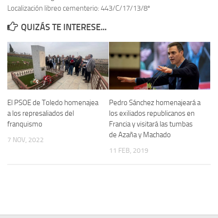
Localización libreo cementerio: 443/C/17/13/8º
Contacto
QUIZÁS TE INTERESE...
Memoria Histórica
Investigación previa de la represión en Talavera de la Reina (1937-
1947).
Informe Represión en Toledo 1936-1947 | Buscador
Informe de la fosa de abril de 1939 de Tembleque
El PSOE de Toledo homenajea
Pedro Sánchez homenajeará a
Enciclopedia Republicana
a los represaliados del
los exiliados republicanos en
franquismo
Francia y visitará las tumbas
Militantes históricos IR
de Azaña y Machado
7 NOV, 2022
Personajes republicanos
11 FEB, 2019
Izquierda Republicana. Agrupaciones y Militantes (1934-1939)
Izquierda Republicana. Navarra
Izquierda Republicana. Galicia
Textos esenciales del republicanismo