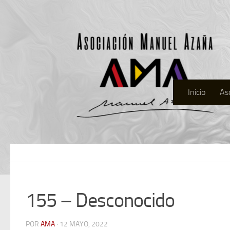
Inicio
As
155 – Desconocido
POR
AMA
· 12 MAYO, 2022