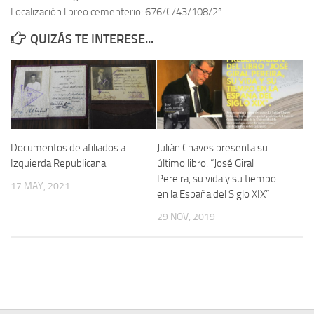
Localización libreo cementerio: 676/C/43/108/2º
Contacto
QUIZÁS TE INTERESE...
Memoria Histórica
Investigación previa de la represión en Talavera de la Reina (1937-
1947).
Informe Represión en Toledo 1936-1947 | Buscador
Informe de la fosa de abril de 1939 de Tembleque
Documentos de afiliados a
Julián Chaves presenta su
Enciclopedia Republicana
Izquierda Republicana
último libro: “José Giral
Pereira, su vida y su tiempo
Militantes históricos IR
17 MAY, 2021
en la España del Siglo XIX”
Personajes republicanos
29 NOV, 2019
Izquierda Republicana. Agrupaciones y Militantes (1934-1939)
Izquierda Republicana. Navarra
Izquierda Republicana. Galicia
Textos esenciales del republicanismo