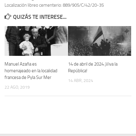
Localización libreo cementerio: 889/905/C/42/20-35
Contacto
QUIZÁS TE INTERESE...
Memoria Histórica
Investigación previa de la represión en Talavera de la Reina (1937-
1947).
Informe Represión en Toledo 1936-1947 | Buscador
Informe de la fosa de abril de 1939 de Tembleque
Manuel Azaña es
14 de abril de 2024 ¡Viva la
Enciclopedia Republicana
homenajeado en la localidad
República!
francesa de Pyla Sur Mer
Militantes históricos IR
14 ABR, 2024
22 AGO, 2019
Personajes republicanos
Izquierda Republicana. Agrupaciones y Militantes (1934-1939)
Izquierda Republicana. Navarra
Izquierda Republicana. Galicia
Textos esenciales del republicanismo