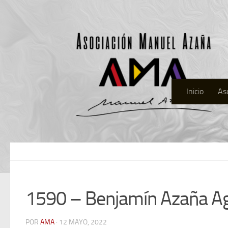
Inicio
As
1590 – Benjamín Azaña A
POR
AMA
· 12 MAYO, 2022