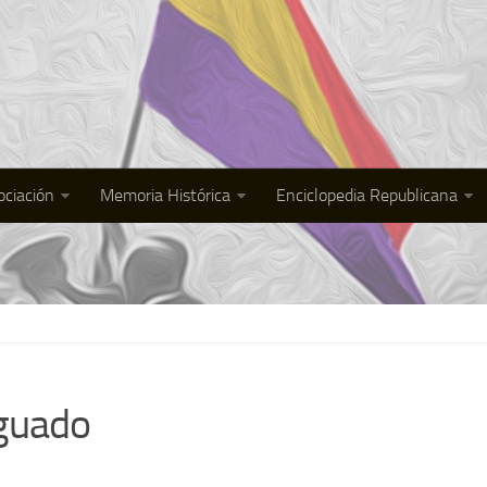
ociación
Memoria Histórica
Enciclopedia Republicana
guado