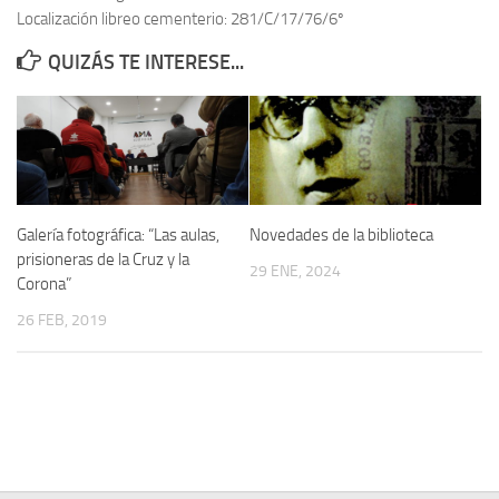
Localización libreo cementerio: 281/C/17/76/6º
Contacto
QUIZÁS TE INTERESE...
Memoria Histórica
Investigación previa de la represión en Talavera de la Reina (1937-
1947).
Informe Represión en Toledo 1936-1947 | Buscador
Informe de la fosa de abril de 1939 de Tembleque
Galería fotográfica: “Las aulas,
Novedades de la biblioteca
Enciclopedia Republicana
prisioneras de la Cruz y la
29 ENE, 2024
Corona”
Militantes históricos IR
26 FEB, 2019
Personajes republicanos
Izquierda Republicana. Agrupaciones y Militantes (1934-1939)
Izquierda Republicana. Navarra
Izquierda Republicana. Galicia
Textos esenciales del republicanismo