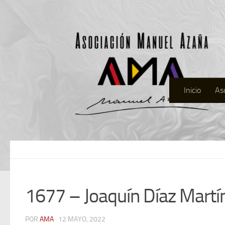
Inicio
As
1677 – Joaquín Díaz Martí
POR
AMA
· 12 MAYO, 2022