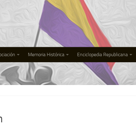
ociación
Memoria Histórica
Enciclopedia Republicana
n