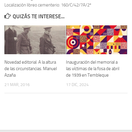
Localización libreo cementerio: 160/C/42/7A/2º
Contacto
QUIZÁS TE INTERESE...
Memoria Histórica
Investigación previa de la represión en Talavera de la Reina (1937-
1947).
Informe Represión en Toledo 1936-1947 | Buscador
Informe de la fosa de abril de 1939 de Tembleque
Novedad editorial. A la altura
Inauguración del memorial a
Enciclopedia Republicana
de las circunstancias. Manuel
las víctimas de la fosa de abril
Azaña
de 1939 en Tembleque
Militantes históricos IR
21 MAR, 2016
17 DIC, 2024
Personajes republicanos
Izquierda Republicana. Agrupaciones y Militantes (1934-1939)
Izquierda Republicana. Navarra
Izquierda Republicana. Galicia
Textos esenciales del republicanismo