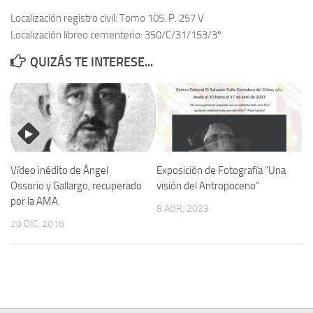
Localización registro civil: Tomo 105. P. 257 V
Contacto
Localización libreo cementerio: 350/C/31/153/3º
Memoria Histórica
QUIZÁS TE INTERESE...
Investigación previa de la represión en Talavera de la Reina (1937-
1947).
Informe Represión en Toledo 1936-1947 | Buscador
Informe de la fosa de abril de 1939 de Tembleque
Enciclopedia Republicana
Vídeo inédito de Ángel
Exposición de Fotografía “Una
Militantes históricos IR
Ossorio y Gallargo, recuperado
visión del Antropoceno”
por la AMA.
Personajes republicanos
8 ABR, 2023
20 DIC, 2018
Izquierda Republicana. Agrupaciones y Militantes (1934-1939)
Izquierda Republicana. Navarra
Izquierda Republicana. Galicia
Textos esenciales del republicanismo