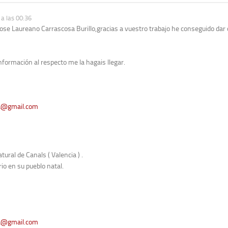
a las 00:36
se Laureano Carrascosa Burillo,gracias a vuestro trabajo he conseguido dar c
nformación al respecto me la hagais llegar.
na@gmail.com
ural de Canals ( Valencia ) .
rio en su pueblo natal.
na@gmail.com