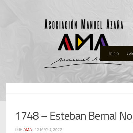
Inicio
As
1748 – Esteban Bernal No
POR
AMA
· 12 MAYO, 2022