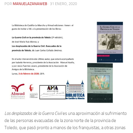
POR
MANUELAZANAWEB
· 31 ENERO, 2020
Contacto
Memoria Histórica
Investigación previa de la represión en Talavera de la Reina (1937-
1947).
Informe Represión en Toledo 1936-1947 | Buscador
Informe de la fosa de abril de 1939 de Tembleque
Enciclopedia Republicana
Militantes históricos IR
Personajes republicanos
Izquierda Republicana. Agrupaciones y Militantes (1934-1939)
Izquierda Republicana. Navarra
Los desplazados de la Guerra Civil
es una aproximación al sufrimiento
Izquierda Republicana. Galicia
de las personas evacuadas de la zona norte de la provincia de
Textos esenciales del republicanismo
Toledo, que pasó pronto a manos de los franquistas, a otras zonas