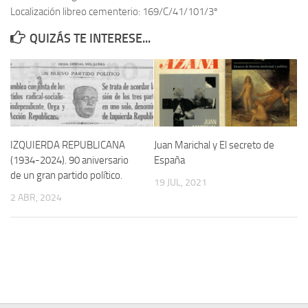
Localización libreo cementerio: 169/C/41/101/3º
Contacto
QUIZÁS TE INTERESE...
Memoria Histórica
Investigación previa de la represión en Talavera de la Reina (1937-
1947).
Informe Represión en Toledo 1936-1947 | Buscador
Informe de la fosa de abril de 1939 de Tembleque
IZQUIERDA REPUBLICANA
Juan Marichal y El secreto de
Enciclopedia Republicana
(1934-2024). 90 aniversario
España
de un gran partido político.
Militantes históricos IR
19 JUL, 2021
2 ABR, 2024
Personajes republicanos
Izquierda Republicana. Agrupaciones y Militantes (1934-1939)
Izquierda Republicana. Navarra
Izquierda Republicana. Galicia
Textos esenciales del republicanismo